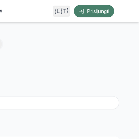
i
🇱🇹
Prisijungti