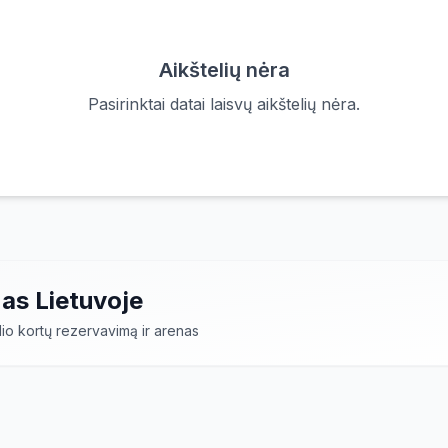
Aikštelių nėra
Pasirinktai datai laisvų aikštelių nėra.
nas Lietuvoje
io kortų rezervavimą ir arenas
i modernios sporto aikštelės, skirtos padelio žaidimui.