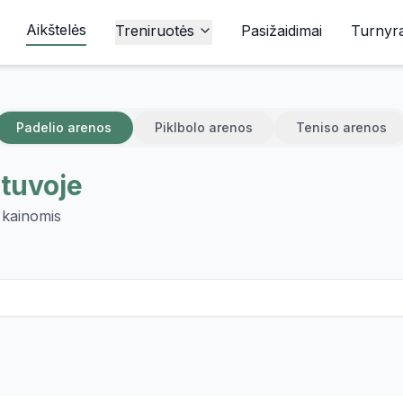
Aikštelės
Treniruotės
Pasižaidimai
Turnyra
Padelio arenos
Piklbolo arenos
Teniso arenos
etuvoje
s kainomis