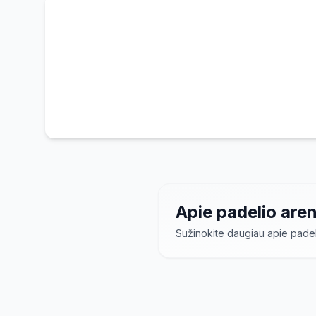
Apie padelio are
Sužinokite daugiau apie padel
Padelio arenos
– ta