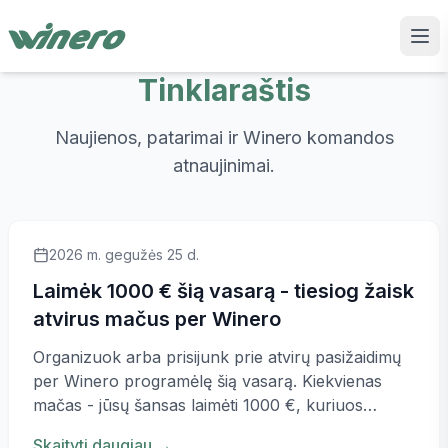
Tinklaraštis
Naujienos, patarimai ir Winero komandos
atnaujinimai.
2026 m. gegužės 25 d.
Laimėk 1000 € šią vasarą - tiesiog žaisk
atvirus mačus per Winero
Organizuok arba prisijunk prie atvirų pasižaidimų
per Winero programėlę šią vasarą. Kiekvienas
mačas - jūsų šansas laimėti 1000 €, kuriuos
išdalinsime vasaros pabaigoje.
Skaityti daugiau
→