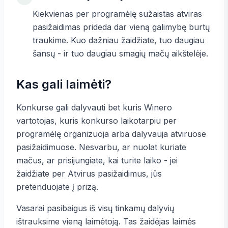
Kiekvienas per programėlę sužaistas atviras
pasižaidimas prideda dar vieną galimybę burtų
traukime. Kuo dažniau žaidžiate, tuo daugiau
šansų - ir tuo daugiau smagių mačų aikštelėje.
Kas gali laimėti?
Konkurse gali dalyvauti bet kuris Winero
vartotojas, kuris konkurso laikotarpiu per
programėlę organizuoja arba dalyvauja atviruose
pasižaidimuose. Nesvarbu, ar nuolat kuriate
mačus, ar prisijungiate, kai turite laiko - jei
žaidžiate per Atvirus pasižaidimus, jūs
pretenduojate į prizą.
Vasarai pasibaigus iš visų tinkamų dalyvių
ištrauksime vieną laimėtoją. Tas žaidėjas laimės