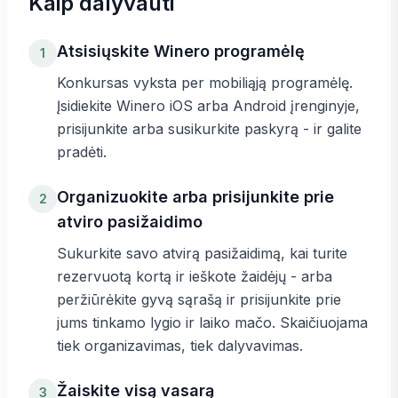
Kaip dalyvauti
Atsisiųskite Winero programėlę
1
Konkursas vyksta per mobiliąją programėlę.
Įsidiekite Winero iOS arba Android įrenginyje,
prisijunkite arba susikurkite paskyrą - ir galite
pradėti.
Organizuokite arba prisijunkite prie
2
atviro pasižaidimo
Sukurkite savo atvirą pasižaidimą, kai turite
rezervuotą kortą ir ieškote žaidėjų - arba
peržiūrėkite gyvą sąrašą ir prisijunkite prie
jums tinkamo lygio ir laiko mačo. Skaičiuojama
tiek organizavimas, tiek dalyvavimas.
Žaiskite visą vasarą
3